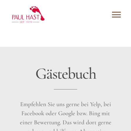
Skip
to
Tog
content
Navi
3D-Druck Einlagen
Bandagen
Gästebuch
Team
Bewertungen
Kontakt
Empfehlen Sie uns gerne bei Yelp, bei
Facebook oder Google bzw. Bing mit
Onlineshop
einer Bewertung. Das wird dort gerne