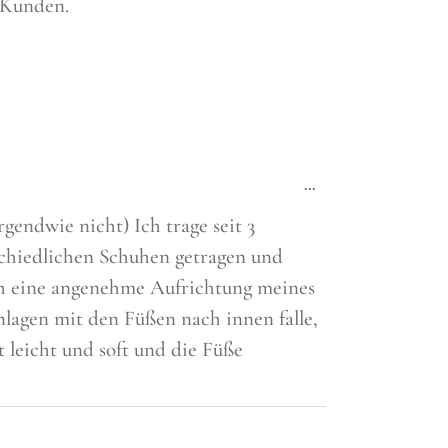
 Kunden.
Diese
...
Metabox
ein-/ausblenden.
rgendwie nicht) Ich trage seit 3
rschiedlichen Schuhen getragen und
ch eine angenehme Aufrichtung meines
nlagen mit den Füßen nach innen falle,
 leicht und soft und die Füße