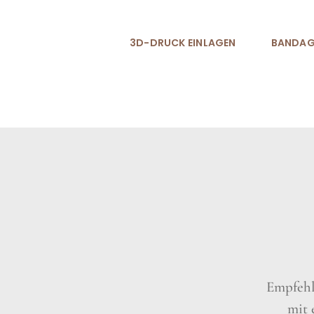
Skip
to
3D-DRUCK EINLAGEN
BANDAG
content
Empfehl
mit 