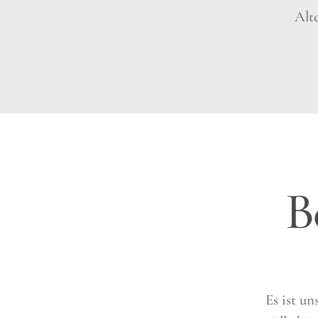
Alt
B
Es ist u