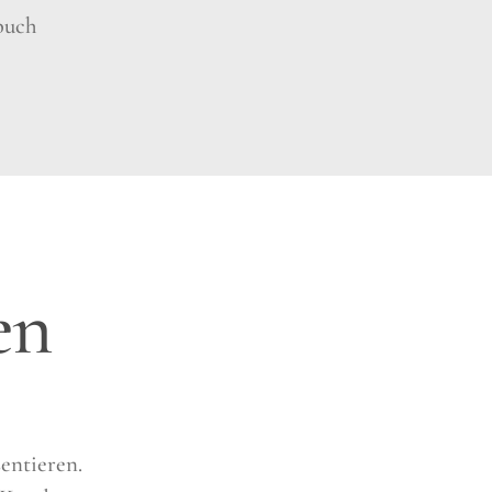
buch
en
entieren.