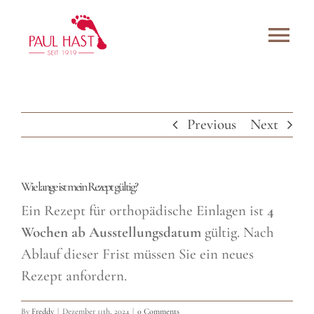
Skip
to
Tog
content
Navi
3D-Druck Einlagen
Previous
Next
Bandagen
Team
Wie lange ist mein Rezept gültig?
Bewertungen
Ein Rezept für orthopädische Einlagen ist
4
Wochen ab Ausstellungsdatum
gültig. Nach
Kontakt
Ablauf dieser Frist müssen Sie ein neues
Rezept anfordern.
Onlineshop
By
Freddy
|
Dezember 11th, 2024
|
0 Comments